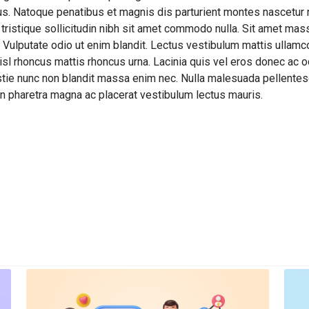
us. Natoque penatibus et magnis dis parturient montes nascetur ri
 tristique sollicitudin nibh sit amet commodo nulla. Sit amet mass
. Vulputate odio ut enim blandit. Lectus vestibulum mattis ullamco
nisl rhoncus mattis rhoncus urna. Lacinia quis vel eros donec ac o
tie nunc non blandit massa enim nec. Nulla malesuada pellentesque
an pharetra magna ac placerat vestibulum lectus mauris.