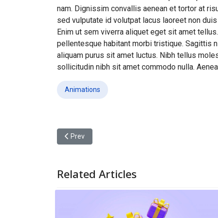
nam. Dignissim convallis aenean et tortor at ris
sed vulputate id volutpat lacus laoreet non duis
Enim ut sem viverra aliquet eget sit amet tellus
pellentesque habitant morbi tristique. Sagittis 
aliquam purus sit amet luctus. Nibh tellus moles
sollicitudin nibh sit amet commodo nulla. Aene
Animations
Previous article: upgrade listening impression
Prev
Related Articles