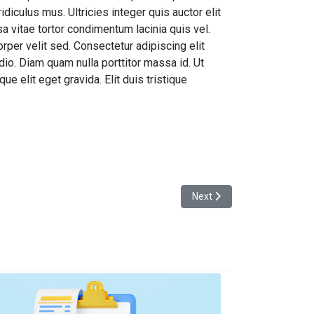
diculus mus. Ultricies integer quis auctor elit
a vitae tortor condimentum lacinia quis vel.
rper velit sed. Consectetur adipiscing elit
dio. Diam quam nulla porttitor massa id. Ut
 elit eget gravida. Elit duis tristique
Next article: do small things
Next