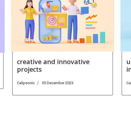
creative and innovative
u
projects
i
Calipsonic
05 December 2023
Ca