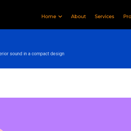
Home
About
Services
Pro
erior sound in a compact design