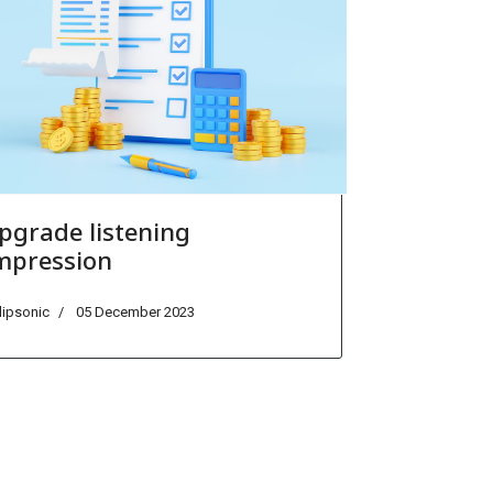
pgrade listening
mpression
lipsonic
05 December 2023